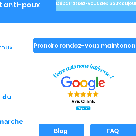
t anti-poux
Débarrassez-vous des poux aujour
Prendre rendez-vous maintenan
deaux
i du
 marche
Blog
FAQ