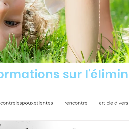
formations sur l'élimi
econtrelespouxetlentes
rencontre
article divers
 poux