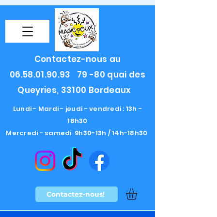
Contactez-nous au
06.58.01.90.93
79 -80 quai des
Queyries, 33100 Bordeaux
Lundi - Mardi - jeudi - vendredi : 13h -
18h30
Mercredi - samedi 9h30-13h / 14h-18h30
Contactez-nous!