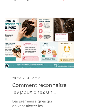
majorité des cas, le
problème vient des
lentes oubliées. Les
lentes sont les œufs des
poux. Si elles ne sont
pas retirées
correctement, elles
peuvent éclore et
relancer l’infestation.
Voici comment les
éliminer efficacement.
Où se trouvent les
lentes ? Les lentes sont
généralement situées :
derrière les oreilles, au
niveau de la...
28 mai 2026
∙
2
min
Comment reconnaître
les poux chez un
enfant ?
Les premiers signes qui
doivent alerter les