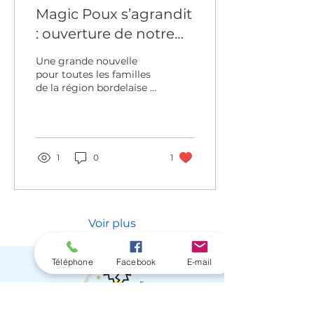
Magic Poux s’agrandit
: ouverture de notre
nouvelle antenne à
Une grande nouvelle
Mérignac !
pour toutes les familles
de la région bordelaise :
Magic Poux ouvre
officiellement une
nouvelle antenne à
Mérignac ! Après
plusieurs années à
1
0
1
accompagner enfants,
parents et écoles dans la
lutte contre les poux et
les lentes, notre équipe
continue de se
Voir plus
développer afin d’être
encore plus proche de
vous et de répondre
Téléphone
Facebook
E-mail
rapidement à vos
besoins. Une solution
anti-poux douce,