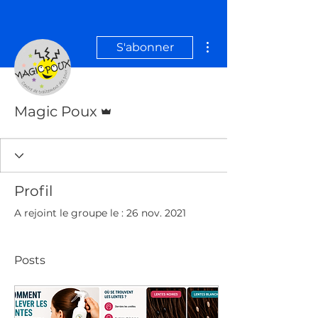
Plus d'actions
S'abonner
Administrateur
Magic Poux
Profil
A rejoint le groupe le : 26 nov. 2021
Posts