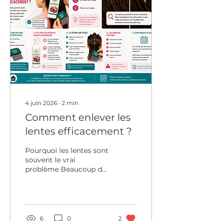
4 juin 2026
∙
2
min
Comment enlever les
lentes efficacement ?
Pourquoi les lentes sont
souvent le vrai
problème Beaucoup de
parents pensent avoir
éliminé les poux… puis
quelques jours plus tard,
l’infestation
recommence. Dans la
6
0
2