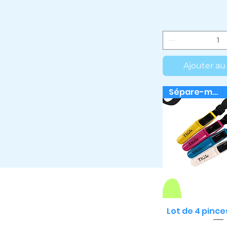
Ajouter au
Sépare-mèches
Lot de 4 pince
Aperçu r