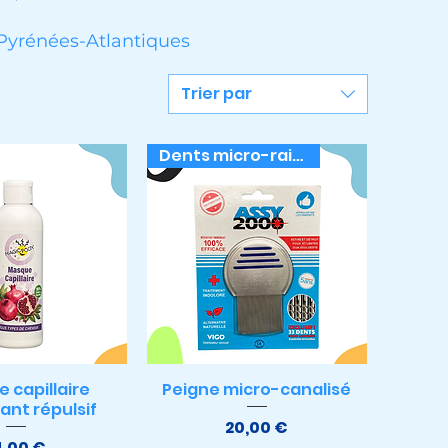
 Pyrénées-Atlantiques
Trier par
Dents micro-rainurées
 capillaire
Peigne micro-canalisé
çu rapide
Aperçu rapide
iant répulsif
Prix
20,00 €
Prix
4,00 €