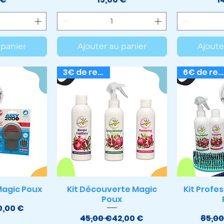
 panier
Ajouter au panier
Ajoute
3€ de remise
6€ de remise
 Magic Poux
Kit Découverte Magic
Kit Profe
apide
Aperçu rapide
Aper
Poux
ix original
rix promotionnel
0,00 €
Prix original
Prix promotionnel
45,00 €
42,00 €
85,00