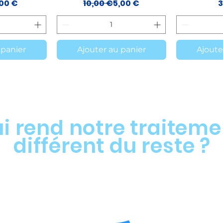
ix original
rix promotionnel
Prix original
Prix promotionnel
,00 €
10,00 €
5,00 €
3
 panier
Ajouter au panier
Ajoute
i rend notre traitem
différent du reste ?