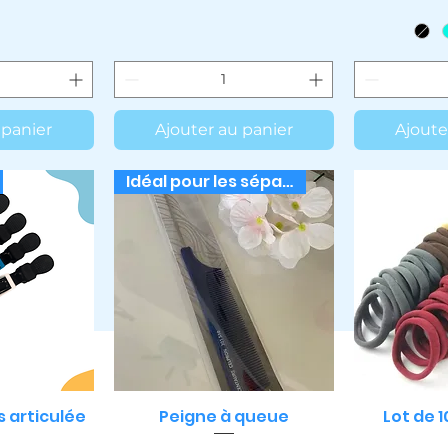
 panier
Ajouter au panier
Ajoute
Idéal pour les séparations
s articulée
Peigne à queue
Lot de 1
apide
Aperçu rapide
Aper