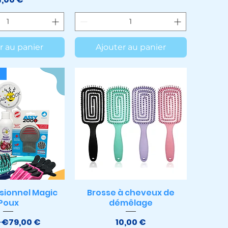
r au panier
Ajouter au panier
ssionnel Magic
Brosse à cheveux de
çu rapide
Aperçu rapide
Poux
démêlage
Prix original
Prix promotionnel
Prix
 €
79,00 €
10,00 €