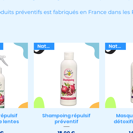
its préventifs est fabriqués en France dans les
Naturel
Naturel
épulsif
Shampoing répulsif
Masque
apide
Aperçu rapide
Aper
e lentes
préventif
détoxif
ix
Prix
 €
15,00 €
1