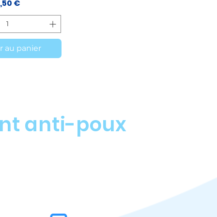
Prix
,50 €
r au panier
ent anti-poux