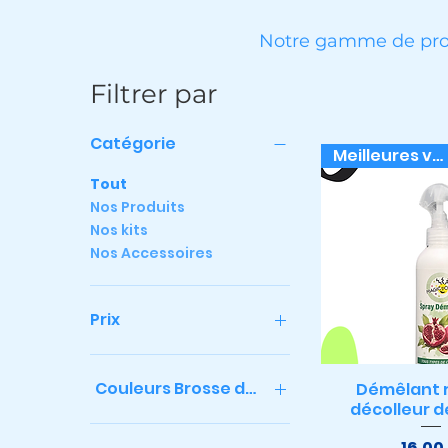
Notre gamme de produ
Filtrer par
Catégorie
Meilleures ventes
Tout
Nos Produits
Nos kits
Nos Accessoires
Prix
3 €
79 €
Couleurs Brosse démêlante
Démêlant r
Aperçu r
décolleur d
Pr
16,00