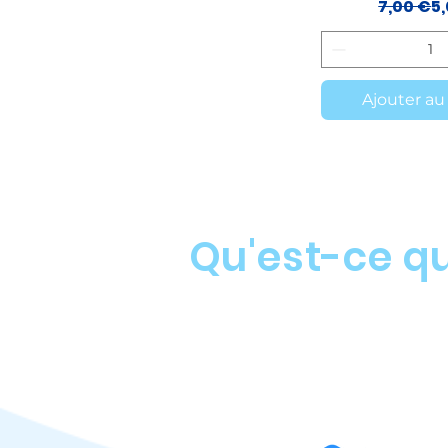
Pr
P
7,00 €
5
Ajouter au
Qu'est-ce qu