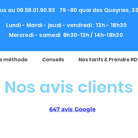
s au 06.58.01.90.93 79 -80 quai des Queyries, 
Lundi - Mardi - jeudi - vendredi : 13h - 18h30
Mercredi - samedi 9h30-13h / 14h-18h30
e méthode
Conseils
Nos tarifs & Prendre R
Nos avis clients
647 avis Google