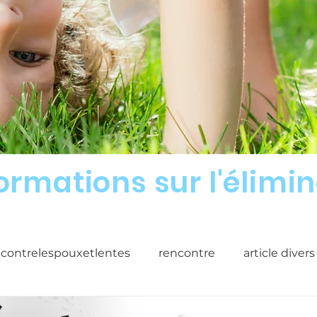
formations sur l'élimi
econtrelespouxetlentes
rencontre
article divers
 poux