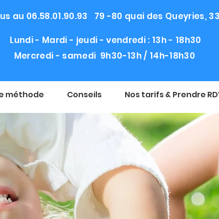
s au 06.58.01.90.93 79 -80 quai des Queyries, 
Lundi - Mardi - jeudi - vendredi : 13h - 18h30
Mercredi - samedi 9h30-13h / 14h-18h30
e méthode
Conseils
Nos tarifs & Prendre R