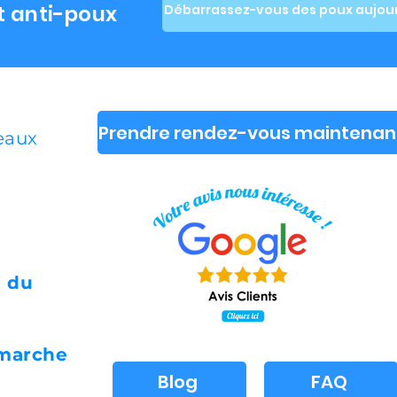
t anti-poux
Débarrassez-vous des poux aujour
Prendre rendez-vous maintenan
deaux
i du
 marche
Blog
FAQ