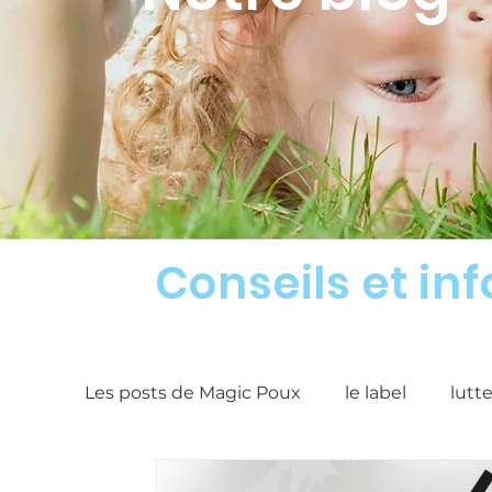
Conseils et in
Les posts de Magic Poux
le label
lutt
Article contre les poux
Produits anti