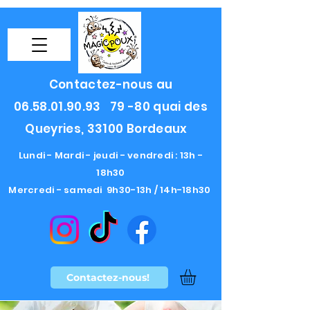
Contactez-nous au
06.58.01.90.93
79 -80 quai des
Queyries, 33100 Bordeaux
Lundi - Mardi - jeudi - vendredi : 13h -
18h30
Mercredi - samedi 9h30-13h / 14h-18h30
Contactez-nous!