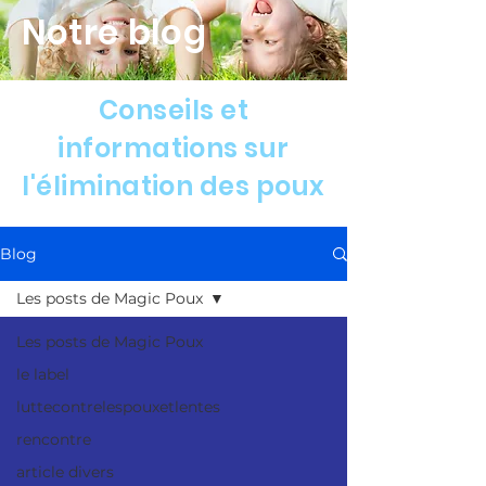
Notre blog
Conseils et
informations sur
l'élimination des poux
Blog
Les posts de Magic Poux
Les posts de Magic Poux
le label
luttecontrelespouxetlentes
rencontre
article divers