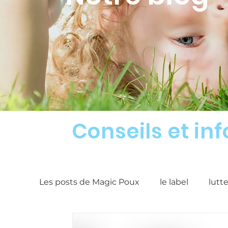
Conseils et in
Les posts de Magic Poux
le label
lutt
Article contre les poux
Produits anti