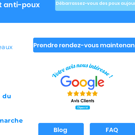
t anti-poux
Débarrassez-vous des poux aujour
Prendre rendez-vous maintenan
deaux
i du
 marche
Blog
FAQ