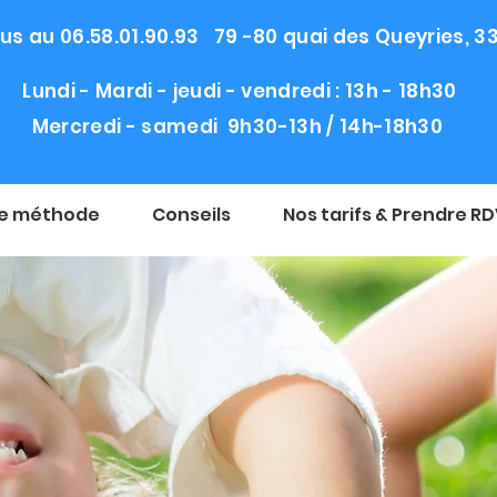
s au 06.58.01.90.93 79 -80 quai des Queyries, 
Lundi - Mardi - jeudi - vendredi : 13h - 18h30
Mercredi - samedi 9h30-13h / 14h-18h30
e méthode
Conseils
Nos tarifs & Prendre R