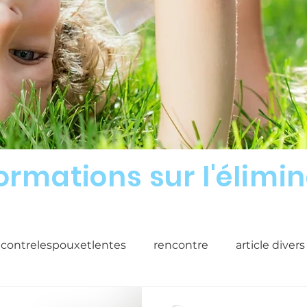
formations sur l'élimi
econtrelespouxetlentes
rencontre
article divers
 poux