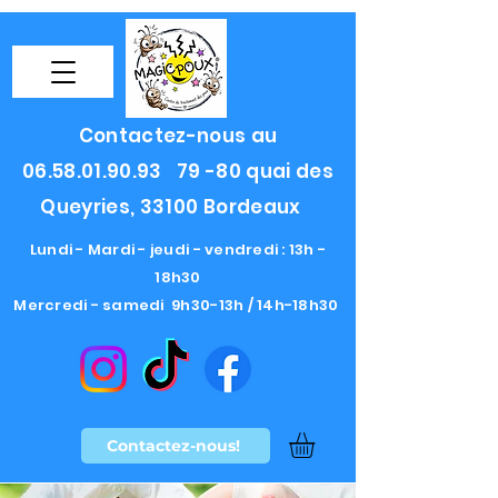
Contactez-nous au
06.58.01.90.93
79 -80 quai des
Queyries, 33100 Bordeaux
Lundi - Mardi - jeudi - vendredi : 13h -
18h30
Mercredi - samedi 9h30-13h / 14h-18h30
Contactez-nous!